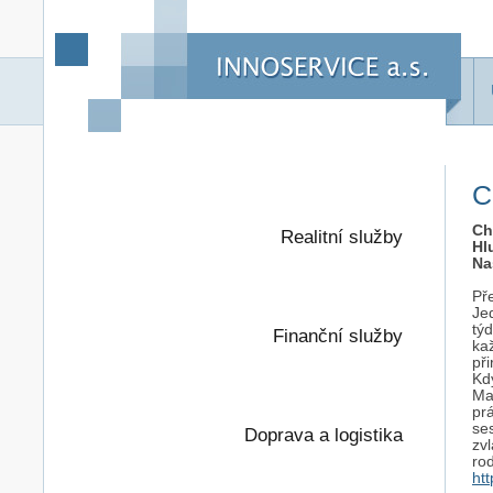
C
Ch
Realitní služby
Hl
Na
Pře
Je
týd
Finanční služby
kaž
při
Kdy
Ma
prá
se
Doprava a logistika
zv
ro
ht