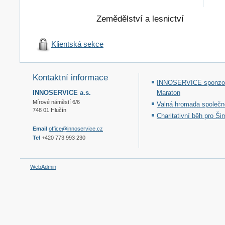
Zemědělství a lesnictví
Klientská sekce
Kontaktní informace
INNOSERVICE sponzoru
INNOSERVICE a.s.
Maraton
Mírové náměstí 6/6
Valná hromada společno
748 01 Hlučín
Charitativní běh pro Š
Email
office@innoservice.cz
Tel
+420 773 993 230
WebAdmin